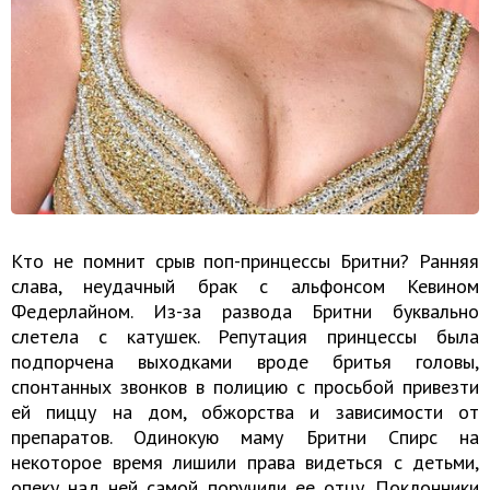
Кто не помнит срыв поп-принцессы Бритни? Ранняя
слава, неудачный брак с альфонсом Кевином
Федерлайном. Из-за развода Бритни буквально
слетела с катушек. Репутация принцессы была
подпорчена выходками вроде бритья головы,
спонтанных звонков в полицию с просьбой привезти
ей пиццу на дом, обжорства и зависимости от
препаратов. Одинокую маму Бритни Спирс на
некоторое время лишили права видеться с детьми,
опеку над ней самой поручили ее отцу. Поклонники