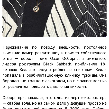
Переживания по поводу внешности, постоянное
внимание камер реалити-шоу и пример собственного
отца — короля тьмы Оззи Осборна, знаменитого
лидера рок-группы Black Sabbath, приблизили 18-
летнюю Келли к злоупотреблению спиртным. Келли
попадала в реабилитационную клинику трижды. Она
боролась не только с алкоголем, но и с зависимостью
от различных препаратов, включая викодин.
Осборн признавалась, что одна из черт ее характера
— слабая воля, но на самом деле у девушки просто не
было достаточной мотивации. В 2009 году Осборн