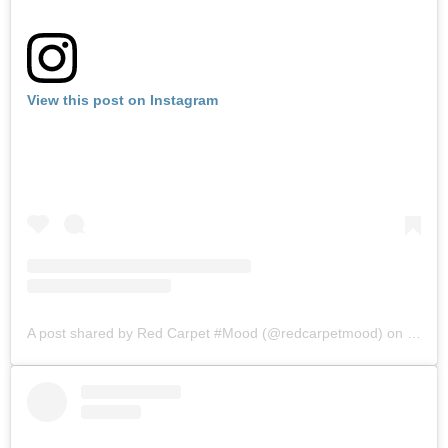
View this post on Instagram
A post shared by Red Carpet #Mood (@redcarpetmood)
on
Jul 3