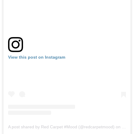
View this post on Instagram
A post shared by Red Carpet #Mood (@redcarpetmood)
on
Jul 3