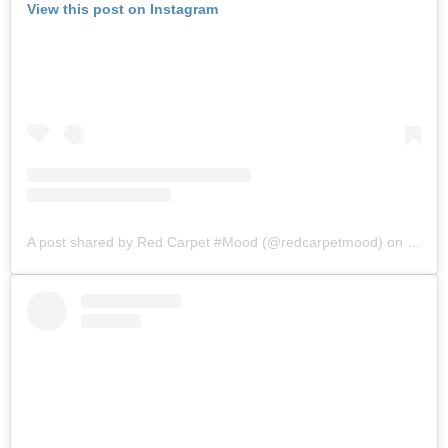
View this post on Instagram
A post shared by Red Carpet #Mood (@redcarpetmood)
on
Jul 3