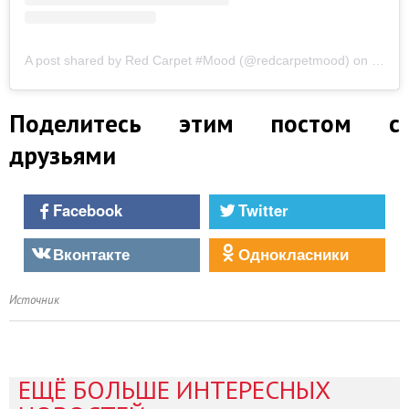
A post shared by Red Carpet #Mood (@redcarpetmood)
on
Jul 3
Поделитесь этим постом с
друзьями
Facebook
Twitter
Вконтакте
Однокласники
Источник
ЕЩЁ БОЛЬШЕ ИНТЕРЕСНЫХ