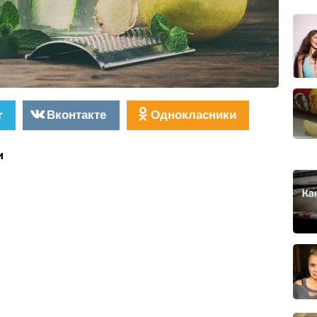
r
Вконтакте
Однокласники
и