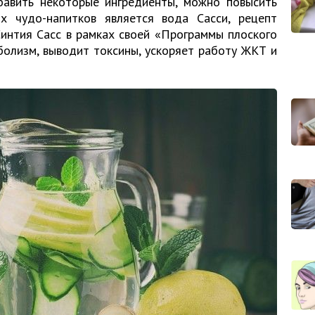
бавить некоторые ингредиенты, можно повысить
х чудо-напитков является вода Сасси, рецепт
интия Сасс в рамках своей «Программы плоского
болизм, выводит токсины, ускоряет работу ЖКТ и