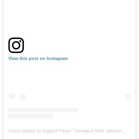
View this post on Instagram
A post shared by Андрей Разин "Ласковый Май" (@razin_andrei_lm)