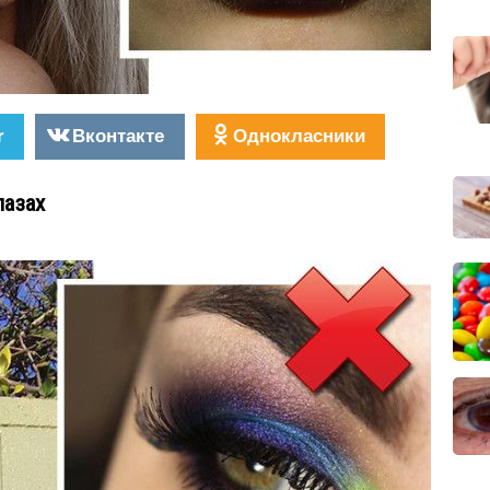
r
Вконтакте
Однокласники
лазах