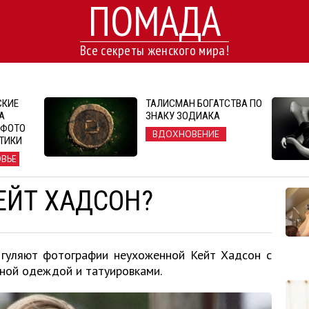
ПОМАДА
Все секреты женского мира!
СКИЕ
ТАЛИСМАН БОГАТСТВА ПО
А
ЗНАКУ ЗОДИАКА
 ФОТО
ВДОХНОВЕНИЕ
СТИКИ
ОВЬЕ
КЕЙТ ХАДСОН?
 гуляют фотографии неухоженной Кейт Хадсон с
ной одеждой и татуировками.