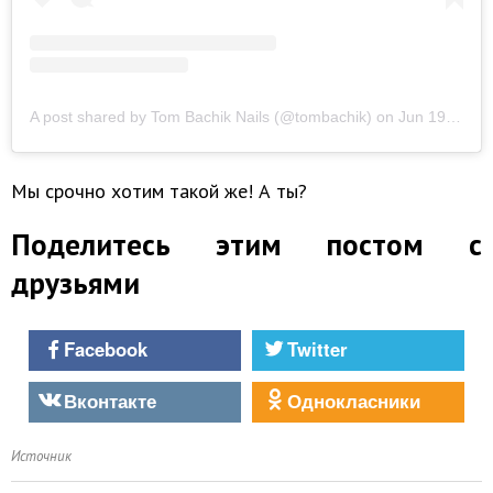
A post shared by Tom Bachik Nails (@tombachik)
on
Jun 19, 2019 at 8:52am PDT
Мы срочно хотим такой же! А ты?
Поделитесь этим постом с
друзьями
Facebook
Twitter
Вконтакте
Однокласники
Источник