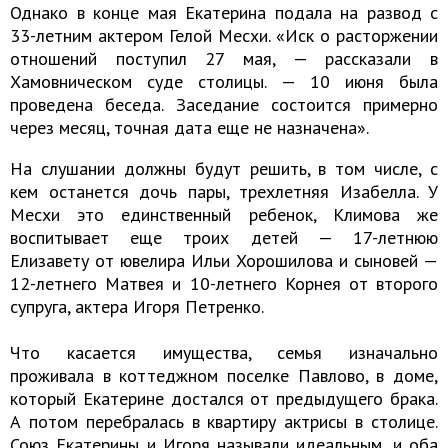
Однако в конце мая Екатерина подала на развод с
33-летним актером Гелой Месхи. «Иск о расторжении
отношений поступил 27 мая, — рассказали в
Хамовническом суде столицы. — 10 июня была
проведена беседа. Заседание состоится примерно
через месяц, точная дата еще не назначена».
На слушании должны будут решить, в том числе, с
кем останется дочь пары, трехлетняя Изабелла. У
Месхи это единственный ребенок, Климова же
воспитывает еще троих детей — 17-летнюю
Елизавету от ювелира Ильи Хорошилова и сыновей —
12-летнего Матвея и 10-летнего Корнея от второго
супруга, актера Игоря Петренко.
Что касается имущества, семья изначально
проживала в коттеджном поселке Павлово, в доме,
который Екатерине достался от предыдущего брака.
А потом перебралась в квартиру актрисы в столице.
Союз Екатерины и Игоря называли идеальным, и оба