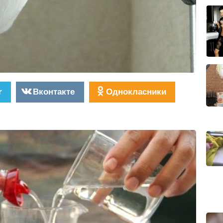
r
Вконтакте
Однокласники