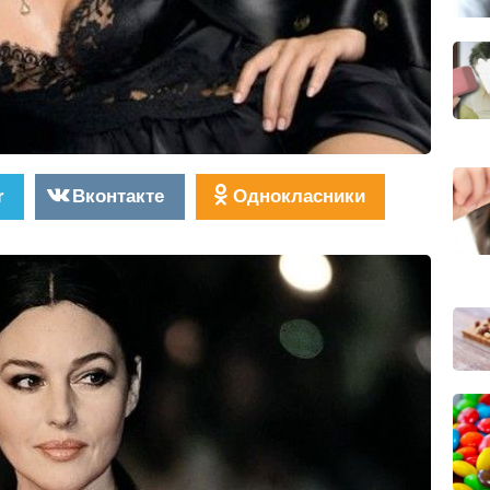
r
Вконтакте
Однокласники