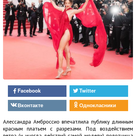
Facebook
Twitter
Вконтакте
Однокласники
Алессандра Амброссио впечатлила публику длинным
красным платьем с разрезами. Под воздействием
ветра (и иногда действий самой модели) полотнища