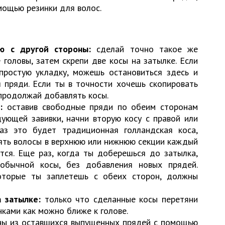
омощью резинки для волос.
ю с другой стороны:
сделай точно такое же
 головы, затем скрепи две косы на затылке. Если
простую укладку, можешь остановиться здесь и
я пряди. Если ты в точности хочешь скопировать
продолжай добавлять косы.
:
оставив свободные пряди по обеим сторонам
дующей завивки, начни вторую косу с правой или
аз это будет традиционная голландская коса,
ять волосы в верхнюю или нижнюю секции каждый
ются. Еще раз, когда ты доберешься до затылка,
обычной косы, без добавления новых прядей.
оторые ты заплетешь с обеих сторон, должны
 затылке:
только что сделанные косы перетяни
ками как можно ближе к голове.
ны из оставшихся выпущенных прядей с помощью