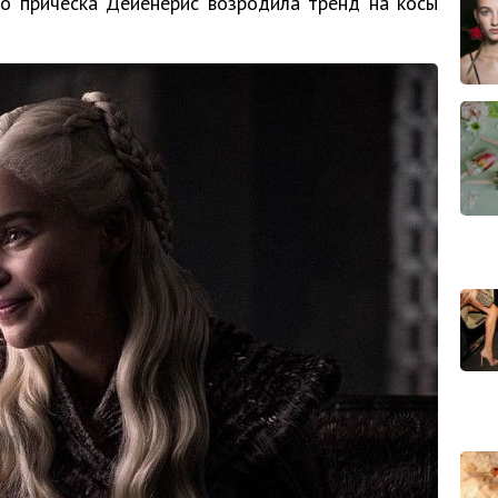
то прическа Дейенерис возродила тренд на косы