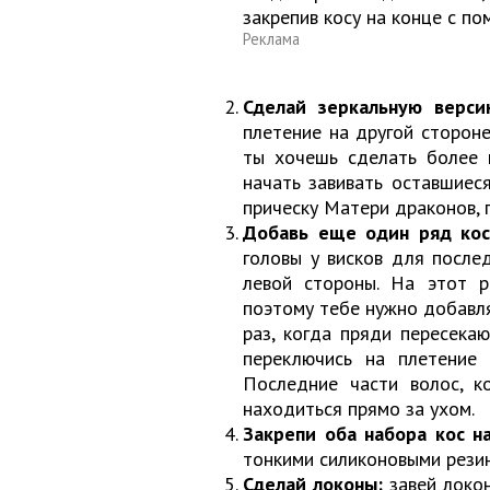
закрепив косу на конце с п
Реклама
Сделай зеркальную верси
плетение на другой стороне
ты хочешь сделать более 
начать завивать оставшиес
прическу Матери драконов, 
Добавь еще один ряд кос
головы у висков для после
левой стороны. На этот р
поэтому тебе нужно добавл
раз, когда пряди пересека
переключись на плетение 
Последние части волос, к
находиться прямо за ухом.
Закрепи оба набора кос на
тонкими силиконовыми резин
Сделай локоны:
завей локо