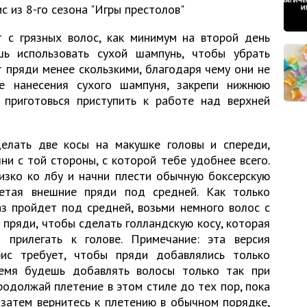
с из 8-го сезона "Игры престолов"
т с грязных волос, как минимум на второй день
ь использовать сухой шампунь, чтобы убрать
 пряди менее скользкими, благодаря чему они не
е нанесения сухого шампуня, закрепи нижнюю
 приготовься приступить к работе над верхней
лать две косы на макушке головы и спереди,
чни с той стороны, с которой тебе удобнее всего.
изко ко лбу и начни плести обычную боксерскую
плетая внешние пряди под средней. Как только
аз пройдет под средней, возьми немного волос с
й пряди, чтобы сделать голландскую косу, которая
 прилегать к голове. Примечание: эта версия
ис требует, чтобы пряди добавлялись только
ремя будешь добавлять волосы только так при
одолжай плетение в этом стиле до тех пор, пока
 затем вернитесь к плетению в обычном порядке,