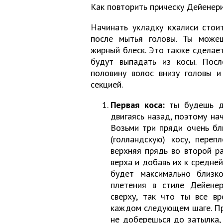
Как повторить прическу Дейенери
Начинать укладку кхалиси стои
после мытья головы. Ты можеш
жирный блеск. Это также сделает
будут выпадать из косы. Посл
половину волос внизу головы и
секцией.
Первая коса:
ты будешь де
двигаясь назад, поэтому на
Возьми три пряди очень бл
(голландскую) косу, пере
верхняя прядь во второй р
верха и добавь их к средне
будет максимально близко
плетения в стиле Дейенер
сверху, так что ты все в
каждом следующем шаге. Пр
не доберешься до затылка,