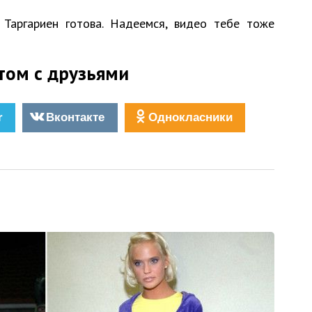
 Таргариен готова. Надеемся, видео тебе тоже
том с друзьями
r
Вконтакте
Однокласники