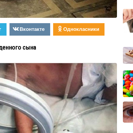
r
Вконтакте
Однокласники
денного сына