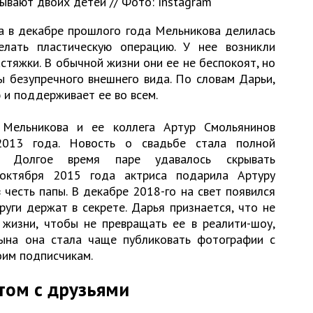
ывают двоих детей // Фото: Instagram
а в декабре прошлого года Мельникова делилась
лать пластическую операцию. У нее возникли
стяжки. В обычной жизни они ее не беспокоят, но
ы безупречного внешнего вида. По словам Дарьи,
 и поддерживает ее во всем.
 Мельникова и ее коллега Артур Смольянинов
2013 года. Новость о свадьбе стала полной
. Долгое время паре удавалось скрывать
 октября 2015 года актриса подарила Артуру
в честь папы. В декабре 2018-го на свет появился
уги держат в секрете. Дарья признается, что не
 жизни, чтобы не превращать ее в реалити-шоу,
ына она стала чаще публиковать фотографии с
оим подписчикам.
том с друзьями