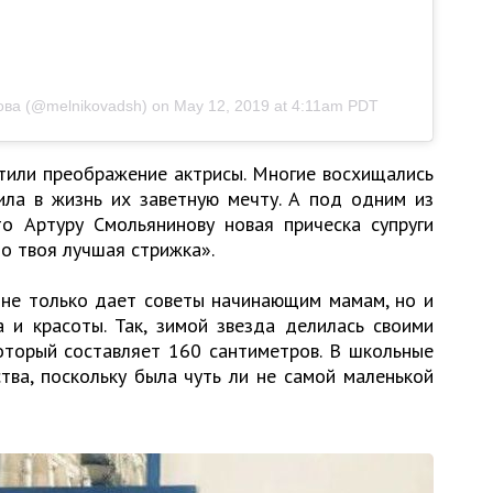
ова (@melnikovadsh)
on
May 12, 2019 at 4:11am PDT
тили преображение актрисы. Многие восхищались
ила в жизнь их заветную мечту. А под одним из
то Артуру Смольянинову новая прическа супруги
то твоя лучшая стрижка».
 не только дает советы начинающим мамам, но и
 и красоты. Так, зимой звезда делилась своими
оторый составляет 160 сантиметров. В школьные
тва, поскольку была чуть ли не самой маленькой