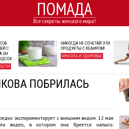
ПОМАДА
Все секреты женского мира!
СОБ
НИКОГДА НЕ СОЧЕТАЙ ЭТИ
ЕЙ С
ПРОДУКТЫ С КЕФИРОМ!
А ОН
КРАСОТА И ЗДОРОВЬЕ
ОДСОХ
ОСТИ
КОВА ПОБРИЛАСЬ
редко экспериментирует с внешним видом. 12 мая
ала видео, в котором она бреется налысо.