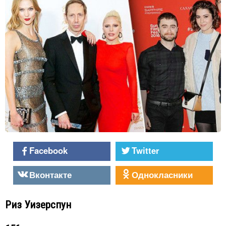
Facebook
Twitter
Вконтакте
Однокласники
Риз Уизерспун