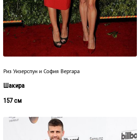
Риз Уизерспун и София Вергара
Шакира
157 см