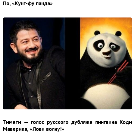
По, «Кунг-фу панда»
Тимати — голос русского дубляжа пингвина Коди
Маверика, «Лови волну!»