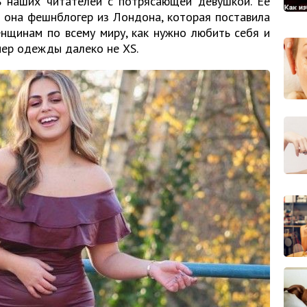
 наших читателей с потрясающей девушкой. Ее
 и она фешнблогер из Лондона, которая поставила
нщинам по всему миру, как нужно любить себя и
мер одежды далеко не XS.