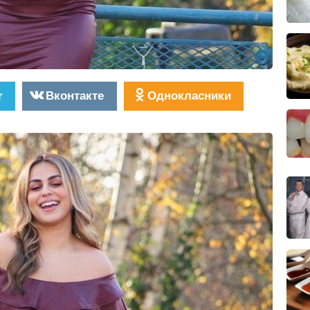
r
Вконтакте
Однокласники