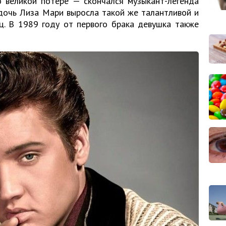
о великой потере — скончался музыкант-легенда
 дочь Лиза Мари выросла такой же талантливой и
ец. В 1989 году от первого брака девушка также