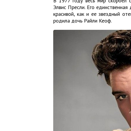
В 1977 году весь мир скорбел 
Элвис Пресли. Его единственная
красивой, как и ее звездный от
родила дочь Райли Кеоф.