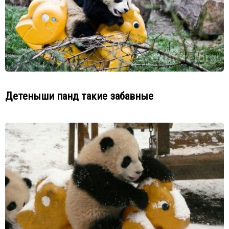
Детеныши панд такие забавные