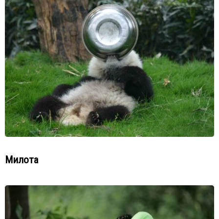
Милота