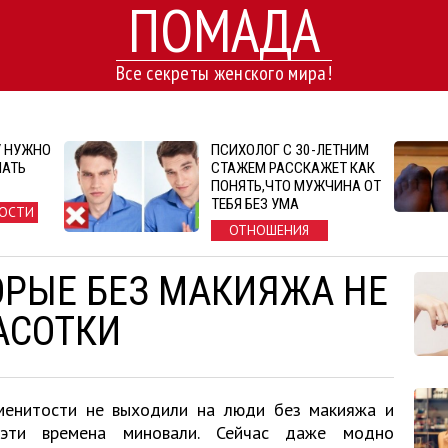
ПОМАДА
Все секреты женского мира!
У НУЖНО
ПСИХОЛОГ С 30-ЛЕТНИМ
МАТЬ
СТАЖЕМ РАССКАЖЕТ КАК
ПОНЯТЬ,ЧТО МУЖЧИНА ОТ
ТЕБЯ БЕЗ УМА
ОСТИ
ОТНОШЕНИЯ
ОРЫЕ БЕЗ МАКИЯЖА НЕ
АСОТКИ
менитости не выходили на люди без макияжа и
эти времена миновали. Сейчас даже модно