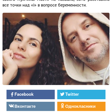
все точки над «і» в вопросе беременности.
Facebook
Twitter
Вконтакте
Однокласники