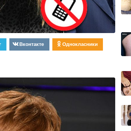
r
Вконтакте
Однокласники