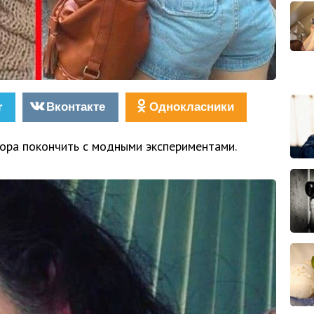
r
Вконтакте
Однокласники
ора покончить с модными экспериментами.