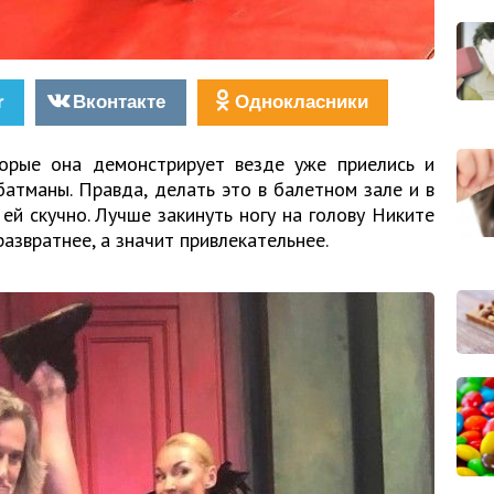
r
Вконтакте
Однокласники
торые она демонстрирует везде уже приелись и
атманы. Правда, делать это в балетном зале и в
й скучно. Лучше закинуть ногу на голову Никите
азвратнее, а значит привлекательнее.