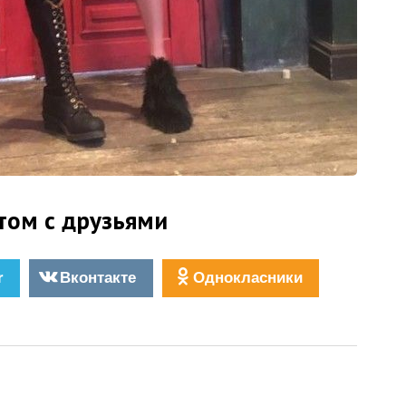
том с друзьями
r
Вконтакте
Однокласники