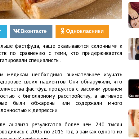
r
Вконтакте
Однокласники
льше фастфуда, чаще оказываются склонными к
ств по сравнению с теми, кто придерживается
статировали специалисты.
ым медикам необходимо внимательнее изучать
здоровье своих пациентов. Они обнаружили, что
оличества фастфуд-продуктов с высоким уровнем
остью к биполярному расстройству, а активное
торые были обжарены или содержали много
склонностью к депрессии.
ле анализа результатов более чем 240 тысяч
водились с 2005 по 2015 год в рамках одного из
овью в Калифорнии.