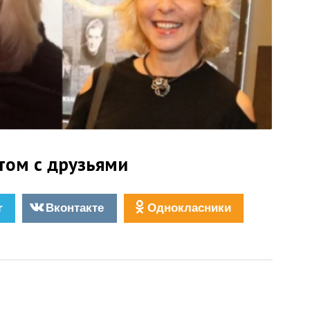
том с друзьями
r
Вконтакте
Однокласники