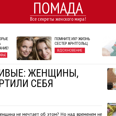
ПОМАДА
Все секреты женского мира!
ТОРЫЕ
ПОМНИТЕ ИХ? ЖИЗНЬ
А
СЕСТЕР АРНТГОЛЬЦ
НИЕ!
ВДОХНОВЕНИЕ
ОВЬЕ
ИВЫЕ: ЖЕНЩИНЫ,
РТИЛИ СЕБЯ
енщина не мечтает об этом? Но над временем не