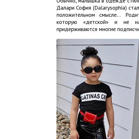
Обычно, малышка в одежде стили
Далари София (Dalarysophia) стал
положительном смысле… Роди
которую «детской» и не на
придерживаются многие подписчи