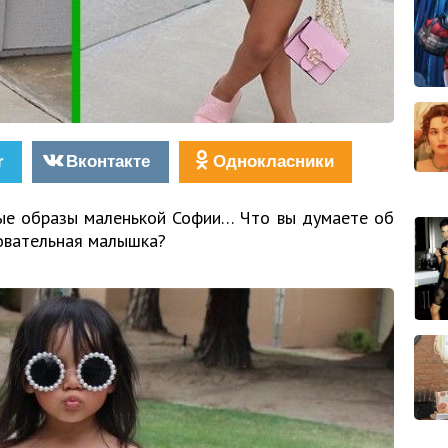
r
Вконтакте
Однокласники
е образы маленькой Софии… Что вы думаете об
овательная малышка?