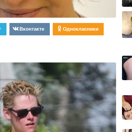
r
Вконтакте
Однокласники