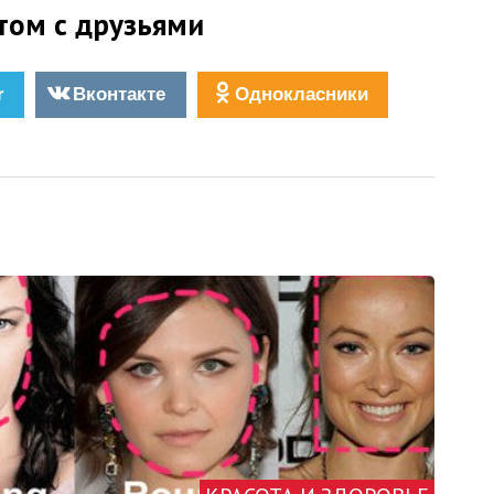
том с друзьями
r
Вконтакте
Однокласники