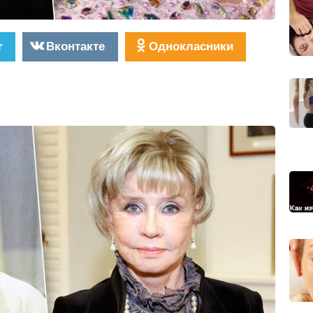
r
Вконтакте
Однокласники