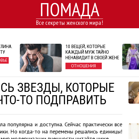
ПОМАДА
Все секреты женского мира!
ГЛИНА.
10 ВЕЩЕЙ, КОТОРЫЕ
ЕТУ
КАЖДЫЙ МУЖ ТАЙНО
НЕНАВИДИТ В СВОЕЙ ЖЕНЕ
ОВЬЕ
ОТНОШЕНИЯ
СЬ ЗВЕЗДЫ, КОТОРЫЕ
ЧТО-ТО ПОДПРАВИТЬ
ла популярна и доступна. Сейчас практически все
ики. Но когда-то на перемены решались единицы!
 мир модернизации внешности читайте ниже.