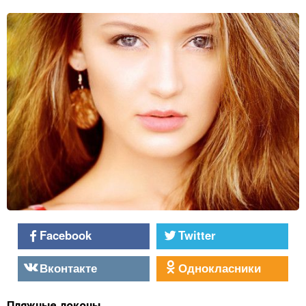
Facebook
Twitter
Вконтакте
Однокласники
Пляжные локоны.