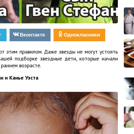
r
Вконтакте
Однокласники
т этим правилом. Даже звезды не могут устоять
нашей подборке звездные дети, которые начали
 раннем возрасте.
н и Канье Уэста