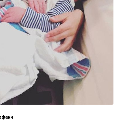
тефани