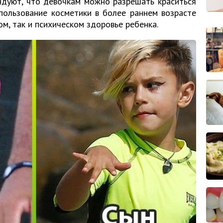
ндуют, что девочкам можно разрешать краситься
спользование косметики в более раннем возрасте
ом, так и психическом здоровье ребенка.