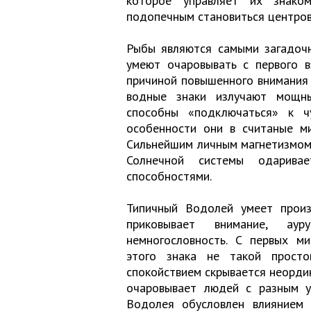
которое управляет их знако
подопечным становиться центров
Рыбы являются самыми загадочн
умеют очаровывать с первого в
причиной повышенного внимания 
водные знаки излучают мощны
способны «подключаться» к ч
особенности они в считаные ми
Сильнейшим личным магнетизмом 
Солнечной системы одарив
способностями.
Типичный Водолей умеет произв
приковывает внимание, ау
немногословность. С первых ми
этого знака не такой просто
спокойствием скрывается неорди
очаровывает людей с разным ур
Водолея обусловлен влиянием 