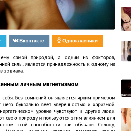
r
Вконтакте
Однокласники
ему самой природой, а одним из факторов,
ней силы, является принадлежность к одному из
в зодиака.
раженным личным магнетизмом
 себя. Без сомнений он является ярким примером
т него буквально веет уверенностью и харизмой.
энергетическом уровне чувствуют и другие люди.
ют свою природу и пользуются этим влиянием для
ногом этой способности они обязаны Солнцу,