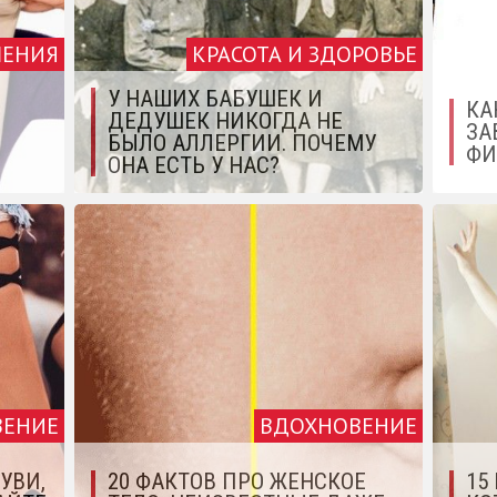
ЕНИЯ
КРАСОТА И ЗДОРОВЬЕ
У НАШИХ БАБУШЕК И
КА
ДЕДУШЕК НИКОГДА НЕ
ЗА
БЫЛО АЛЛЕРГИИ. ПОЧЕМУ
ФИ
ОНА ЕСТЬ У НАС?
ВЕНИЕ
ВДОХНОВЕНИЕ
УВИ,
20 ФАКТОВ ПРО ЖЕНСКОЕ
15