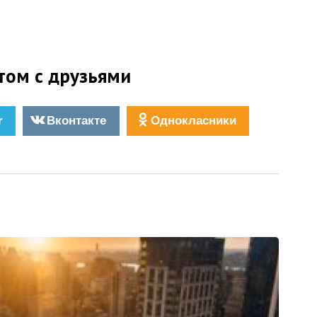
том с друзьями
r
Вконтакте
Однокласники