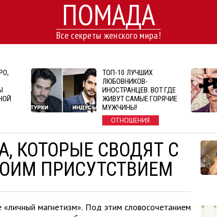
ПОМАДА
Все секреты женского мира!
РО,
ТОП-10 ЛУЧШИХ
ЛЮБОВНИКОВ-
Ы
ИНОСТРАНЦЕВ. ВОТ ГДЕ
НОЙ
ЖИВУТ САМЫЕ ГОРЯЧИЕ
МУЖЧИНЫ!
ОТНОШЕНИЯ
А, КОТОРЫЕ СВОДЯТ С
ВОИМ ПРИСУТСТВИЕМ
е «личный магнетизм». Под этим словосочетанием