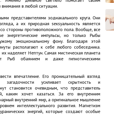
м. Именно дневное светило помогает своим
 внимания в любой ситуации.
ыми представителями зодиакального круга. Они
згляда, а их природная sекsуальность является
со стороны противоположного пола. Вообще, все
е энергетические импульсы, но только Рыбы
ужому эмоциональному фону. Благодаря этой
нуты располагают к себе любого собеседника.
их наделяет Нептун. Самая мистическая планета
ает Рыб обаянием и даже гипнотическими
ести впечатление. Его проницательный взгляд
ру загадочности усиливает скрытность и
нут становится очевидным, что представитель
й, каким хочет казаться. За его внутренним
нарный внутренний мир, а оригинальное мышление
овнем интеллектуального развития. Магнетизм
уранических энергий, которые создают особые